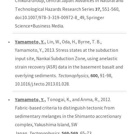
Chikura Group, central Japan. Advances in Natural and
37,
Technological Hazards Research Series
551-560,
doi:10.1007/978-3-319-00972-8_49, Springer
Science+Business Media.
Yamamoto, Y.,
Lin, W., Oda, H., Byrne, T. B.,
Yamamoto, Y., 2013. Stress states at the subduction
input site, Nankai Subduction Zone, using anelastic
strain recovery (ASR) data in the basement basalt and
600,
overlying sediments.
Tectonophysics,
91-98,
10.1016/j.tecto.2013.01.028.
Yamamoto, Y.,
Tonogai, K., and Anma, R., 2012.
Fabric-based criteria to distinguish tectonic from
sedimentary melanges in the Shimanto accretionary
complex, Yakushima Island, SW
568-569,
Japan.
Tectonophysics,
65-73,