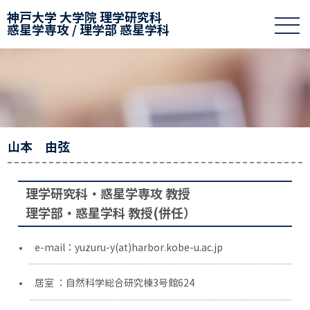
神戸大学 大学院 理学研究科
惑星学専攻 / 理学部 惑星学科
山本 由弦
理学研究科・惑星学専攻 教授
理学部・惑星学科 教授(併任）
e-mail：yuzuru-y(at)harbor.kobe-u.ac.jp
居室 ：自然科学総合研究棟3号館624