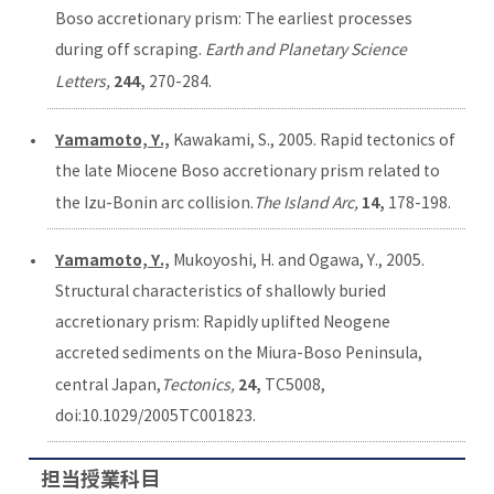
Boso accretionary prism: The earliest processes
during off scraping.
Earth and Planetary Science
244,
Letters,
270-284.
Yamamoto, Y.,
Kawakami, S., 2005. Rapid tectonics of
the late Miocene Boso accretionary prism related to
14,
the Izu-Bonin arc collision.
The Island Arc,
178-198.
Yamamoto, Y.,
Mukoyoshi, H. and Ogawa, Y., 2005.
Structural characteristics of shallowly buried
accretionary prism: Rapidly uplifted Neogene
accreted sediments on the Miura-Boso Peninsula,
24,
central Japan,
Tectonics,
TC5008,
doi:10.1029/2005TC001823.
担当授業科目