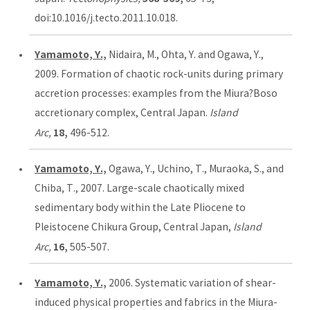
doi:10.1016/j.tecto.2011.10.018.
Yamamoto, Y.,
Nidaira, M., Ohta, Y. and Ogawa, Y.,
2009. Formation of chaotic rock-units during primary
accretion processes: examples from the Miura?Boso
accretionary complex, Central Japan.
Island
18,
Arc,
496-512.
Yamamoto, Y.,
Ogawa, Y., Uchino, T., Muraoka, S., and
Chiba, T., 2007. Large-scale chaotically mixed
sedimentary body within the Late Pliocene to
Pleistocene Chikura Group, Central Japan,
Island
16,
Arc,
505-507.
Yamamoto, Y.,
2006. Systematic variation of shear-
induced physical properties and fabrics in the Miura-