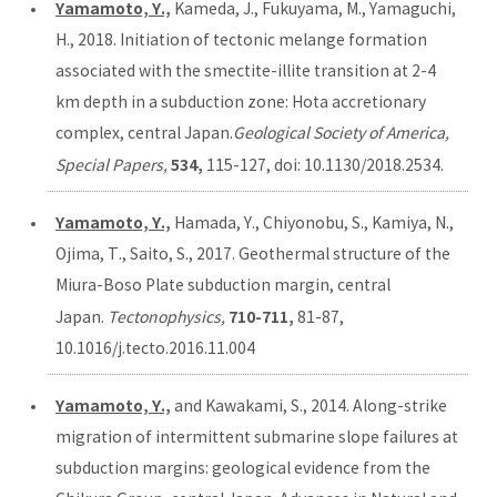
Yamamoto, Y.,
Kameda, J., Fukuyama, M., Yamaguchi,
H., 2018. Initiation of tectonic melange formation
associated with the smectite-illite transition at 2-4
km depth in a subduction zone: Hota accretionary
complex, central Japan.
Geological Society of America,
534,
Special Papers,
115-127, doi: 10.1130/2018.2534.
Yamamoto, Y.,
Hamada, Y., Chiyonobu, S., Kamiya, N.,
Ojima, T., Saito, S., 2017. Geothermal structure of the
Miura-Boso Plate subduction margin, central
710-711,
Japan.
Tectonophysics,
81-87,
10.1016/j.tecto.2016.11.004
Yamamoto, Y.,
and Kawakami, S., 2014. Along-strike
migration of intermittent submarine slope failures at
subduction margins: geological evidence from the