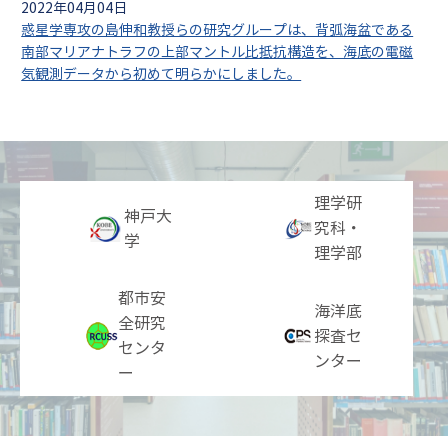
2022年04月04日
惑星学専攻の島伸和教授らの研究グループは、背弧海盆である
南部マリアナトラフの上部マントル比抵抗構造を、海底の電磁
気観測データから初めて明らかにしました。
理学研
神戸大
究科・
学
理学部
都市安
海洋底
全研究
探査
セ
センタ
ンター
ー