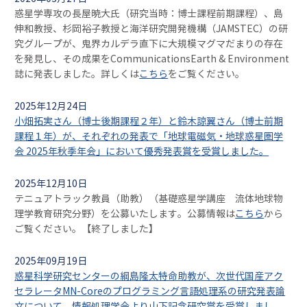
惑星学専攻の長屋暁大氏（研究当時：博士課程前期課程）、島
伸和教授、杉岡裕子教授と海洋研究開発機構（JAMSTEC）の研
究グループが、鬼界カルデラ直下に大規模マグマだまりの存在
を発見し、その成果をCommunicationsEarth & Environment
誌に発表しました。詳しくは
こちら
をご覧ください。
2025年12月24日
小畑拓実さん（博士後期課程２年）と鈴木諒翼さん（博士前期
課程１年）が、それぞれの発表で「地球電磁気・地球惑星圏学
会 2025年秋季年会」において優秀発表賞を受賞しました。
2025年12月10日
テニュアトラック教員（助教）（基礎惑星学講座 流体地球物
理学教育研究分野）を公募いたします。公募情報は
こちら
から
ご覧ください。【終了しました】
2025年09月19日
惑星科学研究センターの綱島隆太特命助教が、次世代国産アク
セラレータMN-Coreのプログラミング言語処理系の研究発表論
文について、情報処理学会より山下記念研究賞を受賞しまし