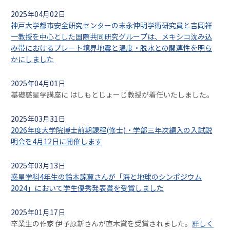
2025年04月02日
神戸大学都市安全研究センターの末永伸明学術研究員と吉岡祥
一教授を中心とした国際共同研究グループは、メキシコ沈み込
み帯におけるプレート境界地震と温度・脱水との関連性を明ら
かにしました
2025年04月01日
基礎惑星学講座に はしもとじょーじ教授が着任いたしました。
2025年03月31日
2026年度大学院博士前期課程(修士)・学部三年次編入の入試説
明会を4月12日に開催します
2025年03月13日
惑星学科4年生の鈴木諒翼さんが「海と地球のシンポジウム
2024」において学生優秀発表賞を受賞しました
2025年01月17日
卒業生の作家 伊予原新さんが直木賞を受賞されました。
詳しく