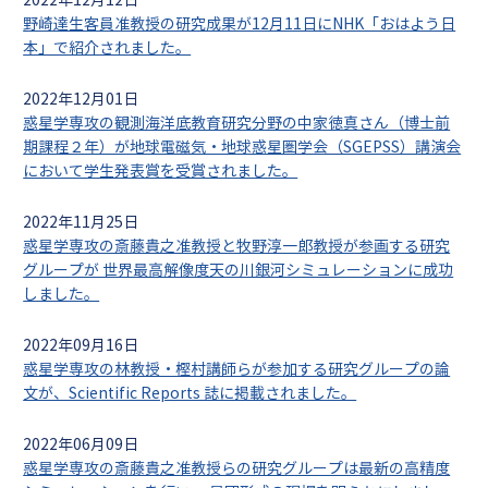
2022年12月12日
野崎達生客員准教授の研究成果が12月11日にNHK「おはよう日
本」で紹介されました。
2022年12月01日
惑星学専攻の観測海洋底教育研究分野の中家徳真さん（博士前
期課程２年）が地球電磁気・地球惑星圏学会（SGEPSS）講演会
において学生発表賞を受賞されました。
2022年11月25日
惑星学専攻の斎藤貴之准教授と牧野淳一郎教授が参画する研究
グループが 世界最高解像度天の川銀河シミュレーションに成功
しました。
2022年09月16日
惑星学専攻の林教授・樫村講師らが参加する研究グループの論
文が、Scientific Reports 誌に掲載されました。
2022年06月09日
惑星学専攻の斎藤貴之准教授らの研究グループは最新の高精度