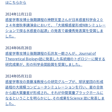
はこちらから
2024年11月11日
惑星学専攻博士後期課程の神野天里さんが日本惑星科学会２０
２４年度秋季講演会において、「大規模惑星形成N体シミュレー
ションで探る氷惑星の起源」の発表で最優秀発表賞を受賞しま
した。
2024年06月28日
惑星学専攻博士後期課程の石井友一朗さんが，Journal of
Theoretical Biology誌に発表した系統樹のトポロジーに関する
研究成果が，形の科学会奨励賞を受賞しました。
2024年05月31日
惑星学専攻の斎藤准教授らの研究グループが、球状星団の形成
過程の大規模コンピュータシミュレーションを行い、星の合体
から超大質量星が形成され、それが中間質量ブラックホールに
なるということを明らかにし, その成果をScience 誌に発表しま
した。